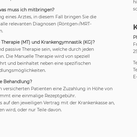
h
s
 was muss ich mitbringen?
eines Arztes, in diesem Fall bringen Sie die
 alle relevanten Diagnosen (Röntgen-/MRT-
n.
P
e Therapie (MT) und Krankengymnastik (KG)?
F
d passive Therapie sein, welche durch jeden
2
. Die Manuelle Therapie wird von speziell
T
rt und beinhaltet neben eine spezifischen
T
dlungsmöglichkeiten.
E
te Behandlung?
ich versicherten Patienten eine Zuzahlung in Höhe von
ommt eine einmalige Rezeptgebühr.
 auf den jeweiligen Vertrag mit der Krankenkasse an,
wird, oder nur Teile davon.