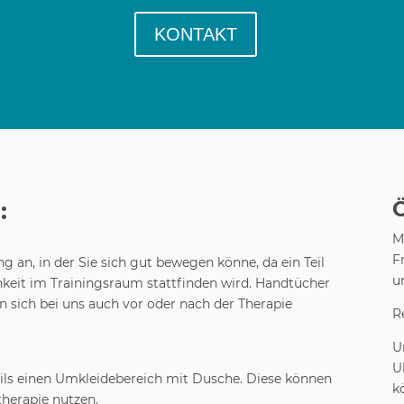
KONTAKT
:
M
F
g an, in der Sie sich gut bewegen könne, da ein Teil
u
keit im Trainingsraum stattfinden wird. Handtücher
n sich bei uns auch vor oder nach der Therapie
R
U
U
ils einen Umkleidebereich mit Dusche. Diese können
k
therapie nutzen.