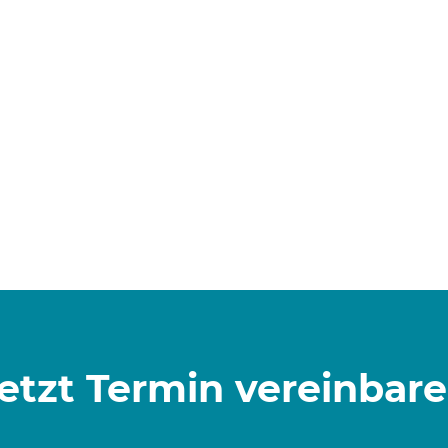
DER WEG IST DAS ZIEL
Rehabilitation. Wir finden für Sie den richtigen Weg, damit Sie Ih
Wir freuen uns auf Sie!
&#x33;
etzt Termin vereinbar